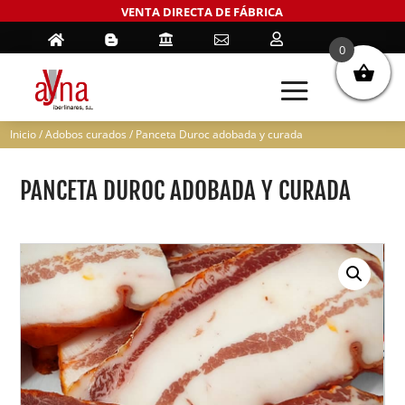
VENTA DIRECTA DE FÁBRICA





0
Inicio
/
Adobos curados
/ Panceta Duroc adobada y curada
PANCETA DUROC ADOBADA Y CURADA