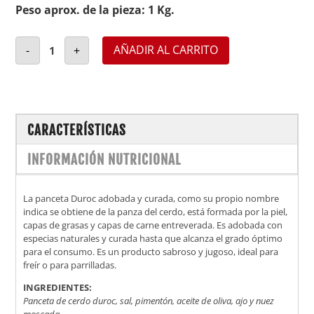
Peso aprox. de la pieza:
1 Kg.
PANCETA DUROC ADOBADA Y CURADA CANTIDAD
AÑADIR AL CARRITO
-
+
CARACTERÍSTICAS
INFORMACIÓN NUTRICIONAL
La panceta Duroc adobada y curada, como su propio nombre
indica se obtiene de la panza del cerdo, está formada por la piel,
capas de grasas y capas de carne entreverada. Es adobada con
especias naturales y curada hasta que alcanza el grado óptimo
para el consumo. Es un producto sabroso y jugoso, ideal para
freír o para parrilladas.
INGREDIENTES:
Panceta de cerdo duroc, sal, pimentón, aceite de oliva, ajo y nuez
moscada.