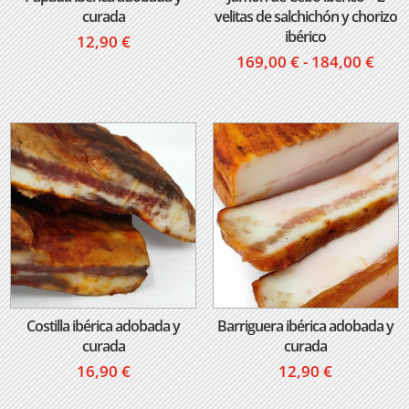
curada
velitas de salchichón y chorizo
ibérico
12,90
€
Ran
169,00
€
-
184,00
€
de
prec
des
169,
hast
184,
Costilla ibérica adobada y
Barriguera ibérica adobada y
curada
curada
16,90
€
12,90
€